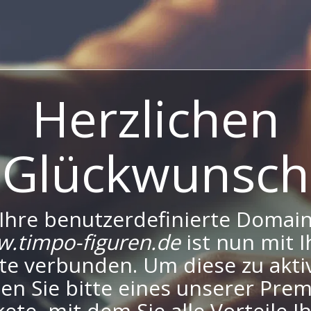
Herzlichen
Glückwunsch
Ihre benutzerdefinierte Domai
.timpo-figuren.de
ist nun mit I
te verbunden. Um diese zu aktiv
en Sie bitte eines unserer Pre
ete, mit dem Sie alle Vorteile I