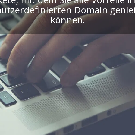
utzerdefinierten Domain geni
können.