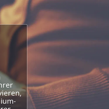
n
hrer
ieren,
mium-
hrer