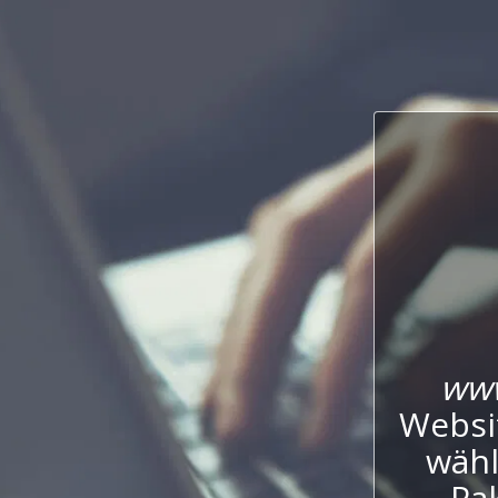
www
Websi
wähl
Pak