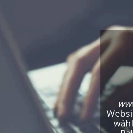
www
Websi
wähl
Pak