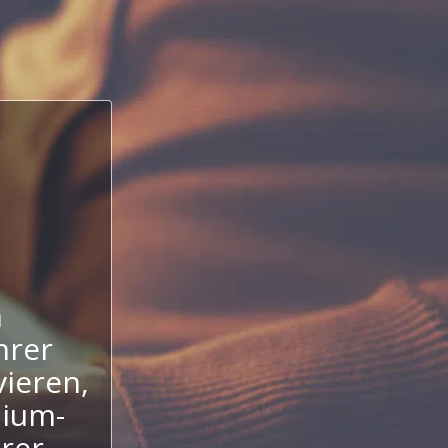
n
hrer
ieren,
mium-
hrer