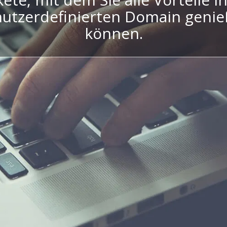
utzerdefinierten Domain geni
können.