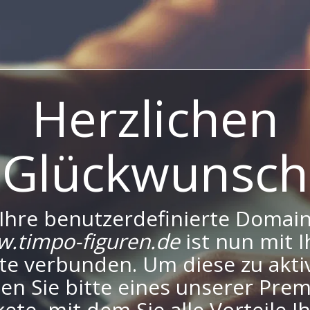
Herzlichen
Glückwunsch
Ihre benutzerdefinierte Domai
.timpo-figuren.de
ist nun mit I
te verbunden. Um diese zu aktiv
en Sie bitte eines unserer Pre
ete, mit dem Sie alle Vorteile I