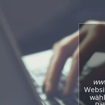
www
Websi
wähl
Pak