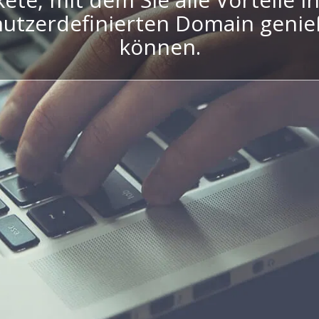
utzerdefinierten Domain geni
können.