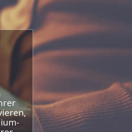
n
hrer
ieren,
mium-
hrer