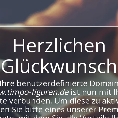
Herzlichen
Glückwunsch
Ihre benutzerdefinierte Domai
.timpo-figuren.de
ist nun mit I
te verbunden. Um diese zu aktiv
en Sie bitte eines unserer Pre
ete, mit dem Sie alle Vorteile I