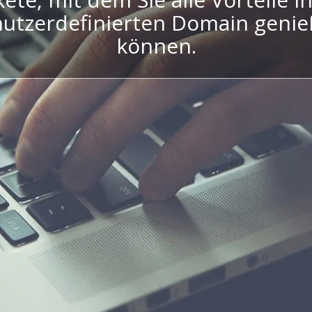
utzerdefinierten Domain geni
können.