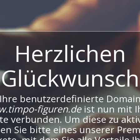
Herzlichen
Glückwunsch
Ihre benutzerdefinierte Domai
.timpo-figuren.de
ist nun mit I
te verbunden. Um diese zu aktiv
en Sie bitte eines unserer Pre
ete, mit dem Sie alle Vorteile I