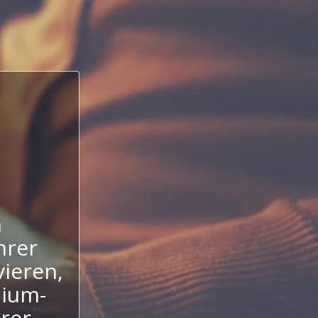
n
hrer
ieren,
mium-
hrer