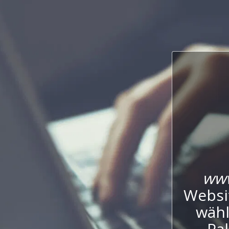
www
Websi
wähl
Pak