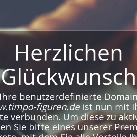
Herzlichen
Glückwunsch
Ihre benutzerdefinierte Domai
.timpo-figuren.de
ist nun mit I
te verbunden. Um diese zu aktiv
en Sie bitte eines unserer Pre
ete, mit dem Sie alle Vorteile I