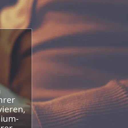
n
hrer
ieren,
mium-
hrer