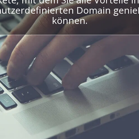
utzerdefinierten Domain geni
können.