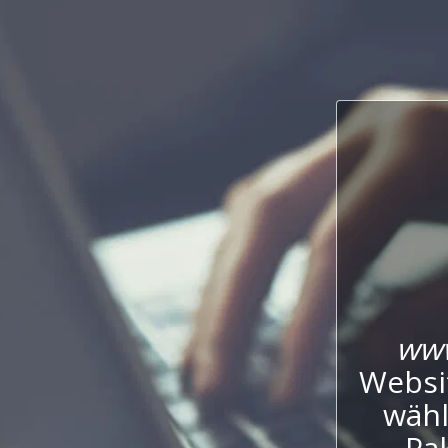
www
Websi
wähl
Pak