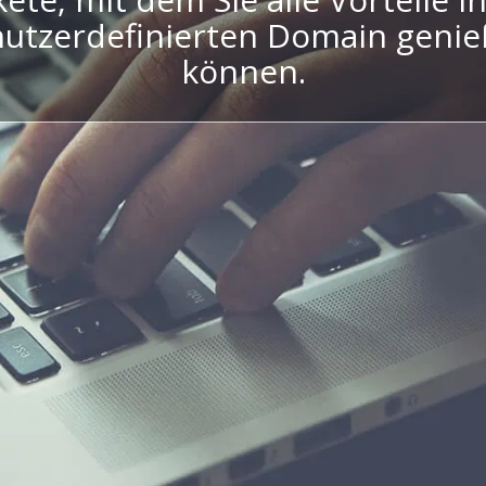
utzerdefinierten Domain geni
können.