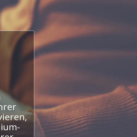
n
hrer
ieren,
mium-
hrer