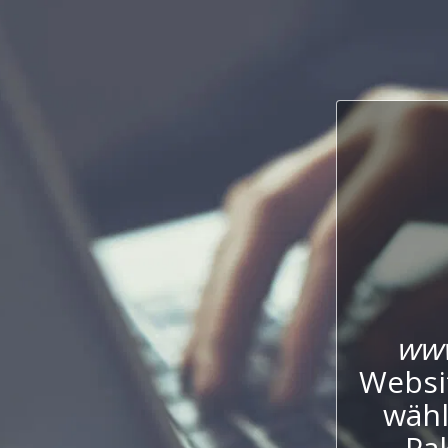
www
Websi
wähl
Pak