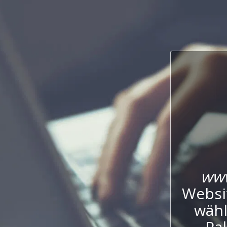
www
Websi
wähl
Pak