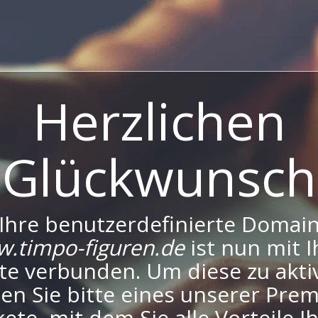
Herzlichen
Glückwunsch
Ihre benutzerdefinierte Domai
.timpo-figuren.de
ist nun mit I
te verbunden. Um diese zu aktiv
en Sie bitte eines unserer Pre
ete, mit dem Sie alle Vorteile I