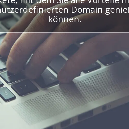
utzerdefinierten Domain geni
können.