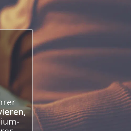
n
hrer
ieren,
mium-
hrer