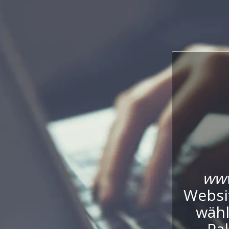
www
Websi
wähl
Pak