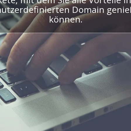
utzerdefinierten Domain geni
können.