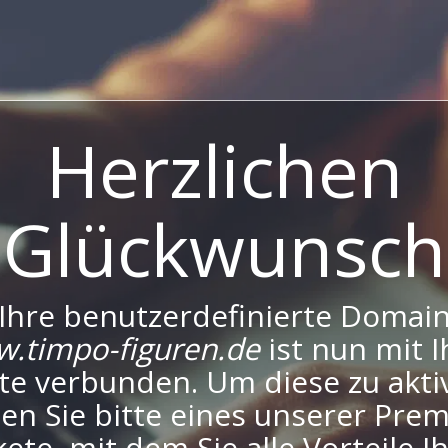
Herzlichen
Glückwunsch
Ihre benutzerdefinierte Domai
.timpo-figuren.de
ist nun mit I
te verbunden. Um diese zu aktiv
en Sie bitte eines unserer Pre
ete, mit dem Sie alle Vorteile I