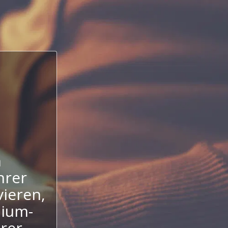
n
hrer
ieren,
mium-
hrer