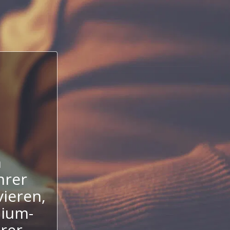
n
hrer
ieren,
mium-
hrer