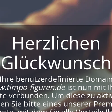
Herzlichen
Glückwunsch
Ihre benutzerdefinierte Domai
.timpo-figuren.de
ist nun mit I
te verbunden. Um diese zu aktiv
en Sie bitte eines unserer Pre
ete, mit dem Sie alle Vorteile I