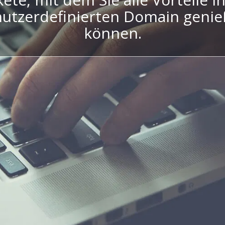
utzerdefinierten Domain geni
können.