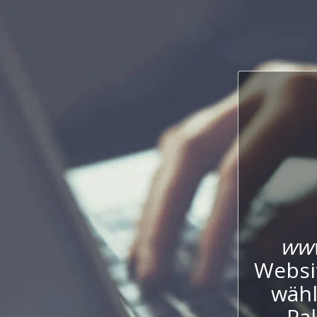
www
Websi
wähl
Pak