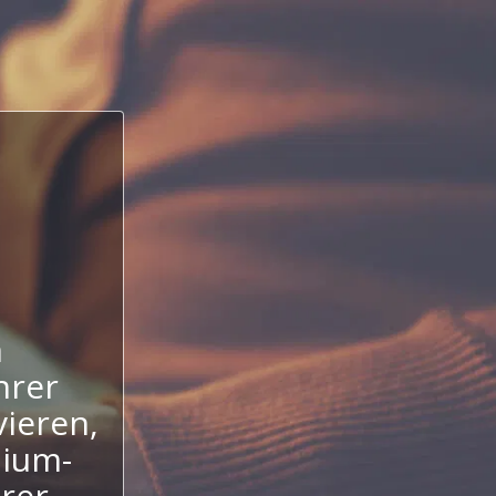
n
hrer
ieren,
mium-
hrer