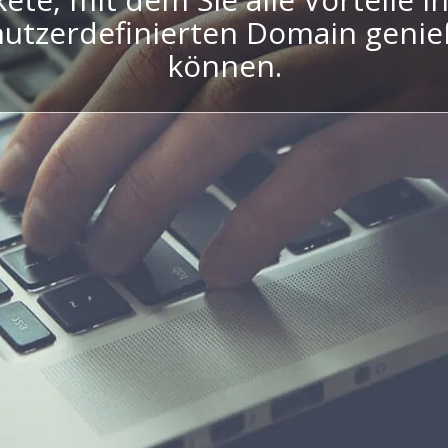
utzerdefinierten Domain geni
können.