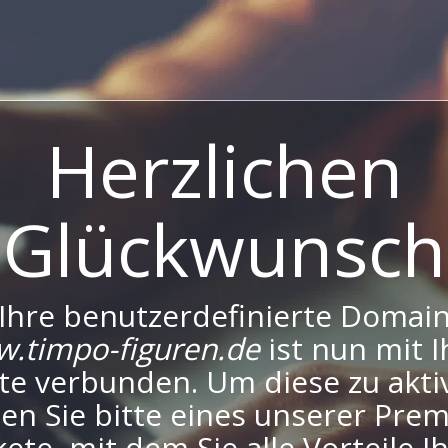
Herzlichen
Glückwunsch
Ihre benutzerdefinierte Domai
.timpo-figuren.de
ist nun mit I
te verbunden. Um diese zu aktiv
en Sie bitte eines unserer Pre
ete, mit dem Sie alle Vorteile I