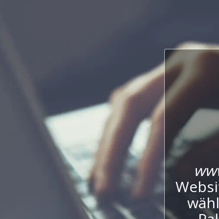
www
Websi
wähl
Pak